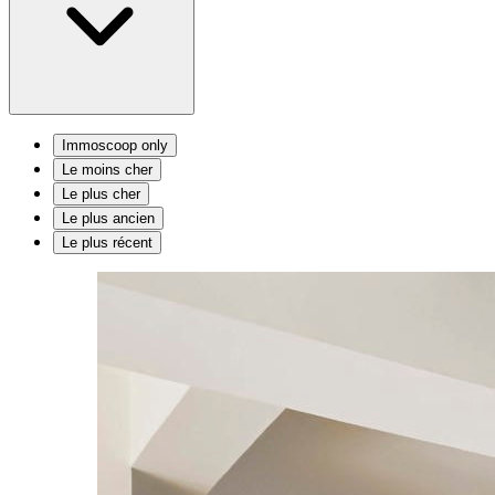
Immoscoop only
Le moins cher
Le plus cher
Le plus ancien
Le plus récent