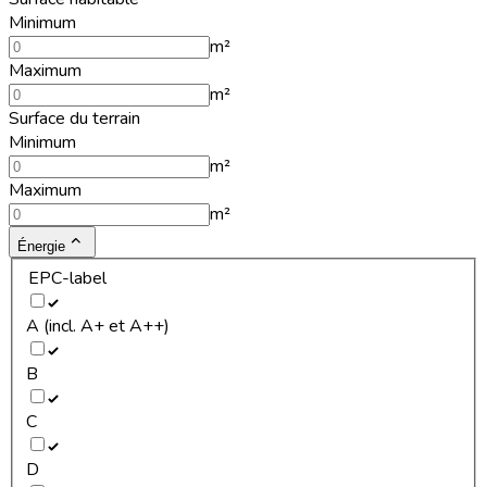
Minimum
m²
Maximum
m²
Surface du terrain
Minimum
m²
Maximum
m²
Énergie
EPC-label
A (incl. A+ et A++)
B
C
D