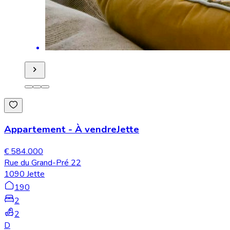
Appartement
-
À vendre
Jette
€ 584.000
Rue du Grand-Pré 22
1090 Jette
190
2
2
D