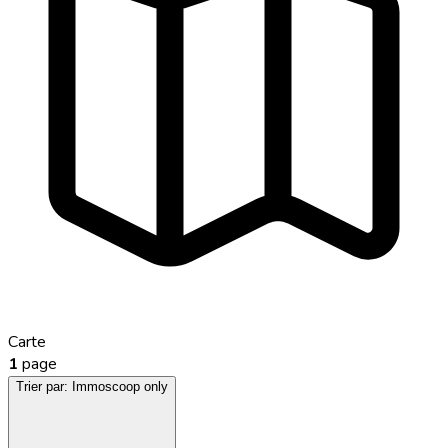
Carte
1
page
Trier par:
Immoscoop only