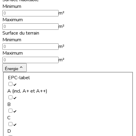
Minimum
m²
Maximum
m²
Surface du terrain
Minimum
m²
Maximum
m²
Énergie
EPC-label
A (incl. A+ et A++)
B
C
D