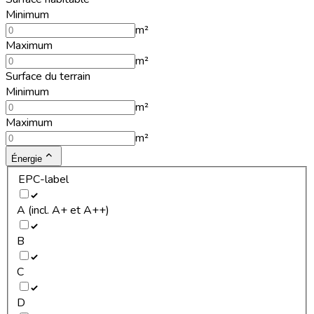
Minimum
m²
Maximum
m²
Surface du terrain
Minimum
m²
Maximum
m²
Énergie
EPC-label
A (incl. A+ et A++)
B
C
D