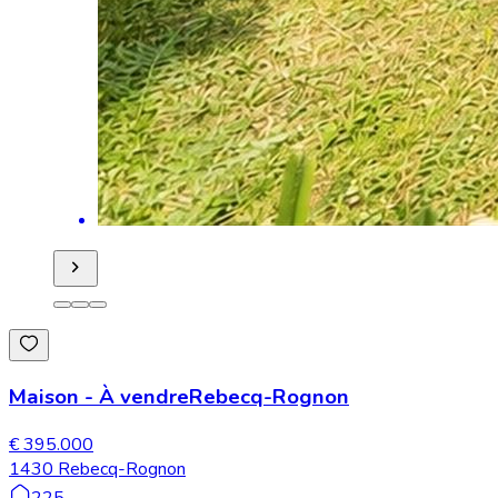
Maison
-
À vendre
Rebecq-Rognon
€ 395.000
1430 Rebecq-Rognon
225