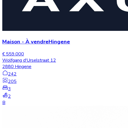
Maison
-
À vendre
Hingene
€ 559.000
Wolfgang d'Urselstraat 12
2880 Hingene
242
205
3
2
B