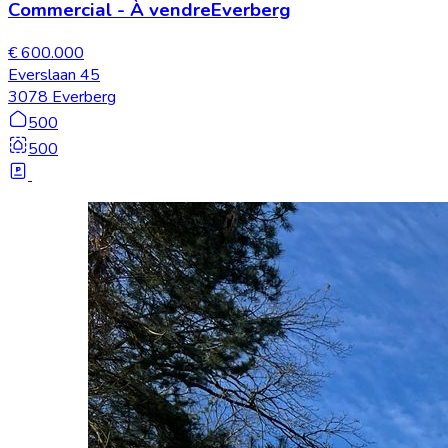
Commercial
-
À vendre
Everberg
€ 600.000
Everslaan 45
3078 Everberg
500
500