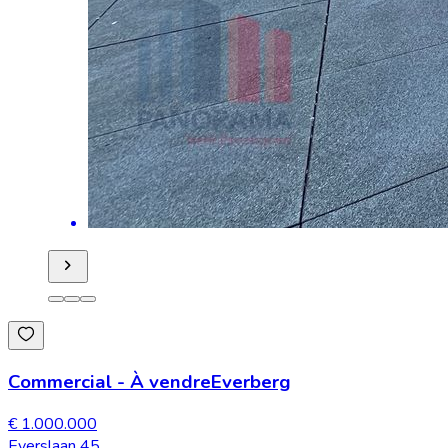
Commercial
-
À vendre
Everberg
€ 1.000.000
Everslaan 45