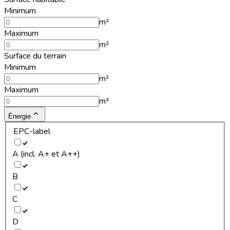
Minimum
m²
Maximum
m²
Surface du terrain
Minimum
m²
Maximum
m²
Énergie
EPC-label
A (incl. A+ et A++)
B
C
D