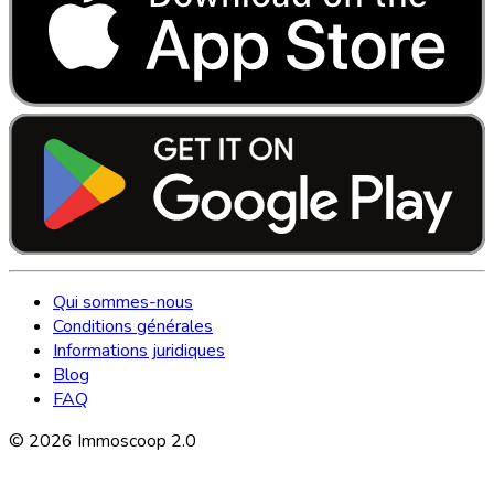
Qui sommes-nous
Conditions générales
Informations juridiques
Blog
FAQ
©
2026
Immoscoop 2.0