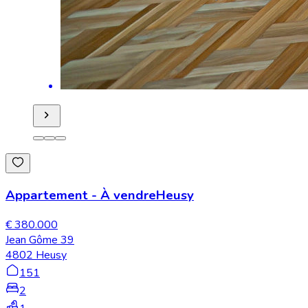
Appartement
-
À vendre
Heusy
€ 380.000
Jean Gôme 39
4802 Heusy
151
2