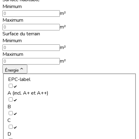
Minimum
m²
Maximum
m²
Surface du terrain
Minimum
m²
Maximum
m²
Énergie
EPC-label
A (incl. A+ et A++)
B
C
D