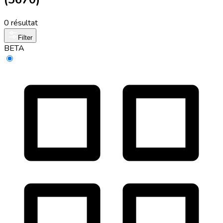
0 résultat
Filter
BETA