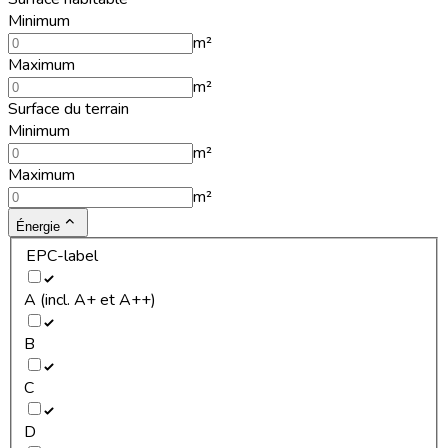
Minimum
m²
Maximum
m²
Surface du terrain
Minimum
m²
Maximum
m²
Énergie
EPC-label
A (incl. A+ et A++)
B
C
D