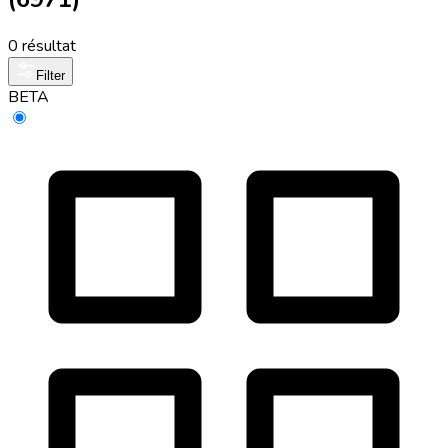
0 résultat
Filter
BETA