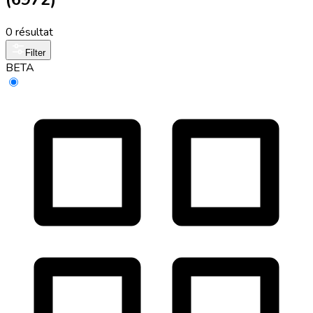
0 résultat
Filter
BETA