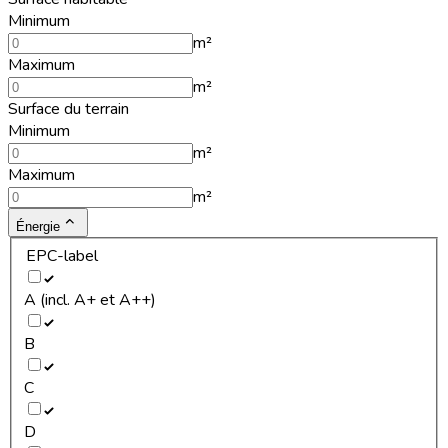
Minimum
m²
Maximum
m²
Surface du terrain
Minimum
m²
Maximum
m²
Énergie
EPC-label
A (incl. A+ et A++)
B
C
D