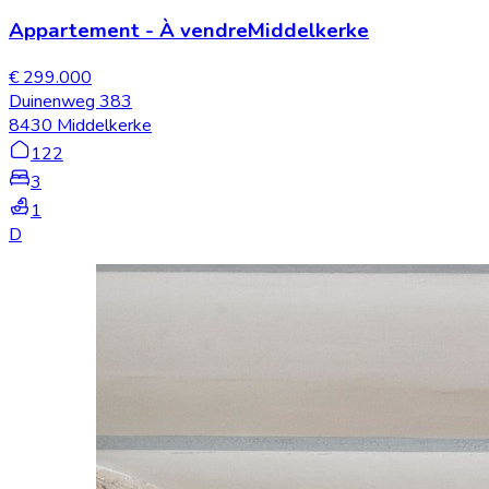
Appartement
-
À vendre
Middelkerke
€ 299.000
Duinenweg 383
8430 Middelkerke
122
3
1
D