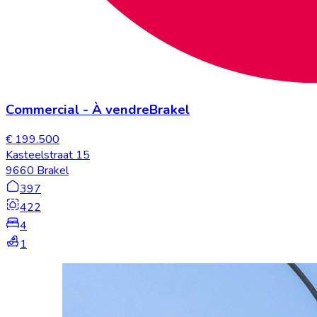
Commercial
-
À vendre
Brakel
€ 199.500
Kasteelstraat 15
9660 Brakel
397
422
4
1