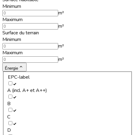
Minimum
m²
Maximum
m²
Surface du terrain
Minimum
m²
Maximum
m²
Énergie
EPC-label
A (incl. A+ et A++)
B
C
D