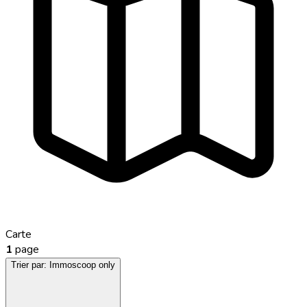
Carte
1
page
Trier par:
Immoscoop only