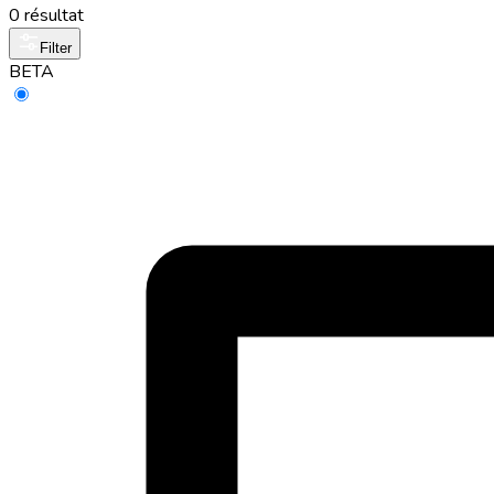
0 résultat
Filter
BETA