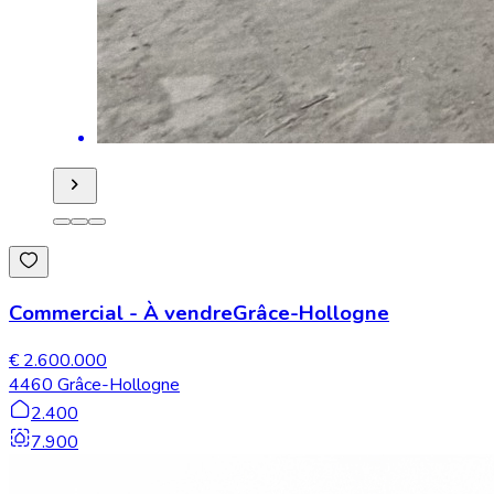
Commercial
-
À vendre
Grâce-Hollogne
€ 2.600.000
4460 Grâce-Hollogne
2.400
7.900