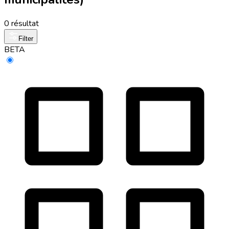
0 résultat
Filter
BETA