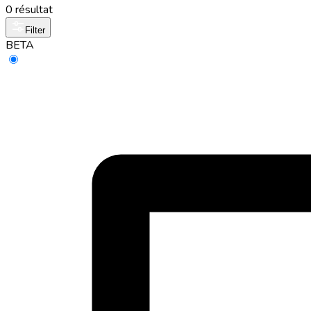
0 résultat
Filter
BETA