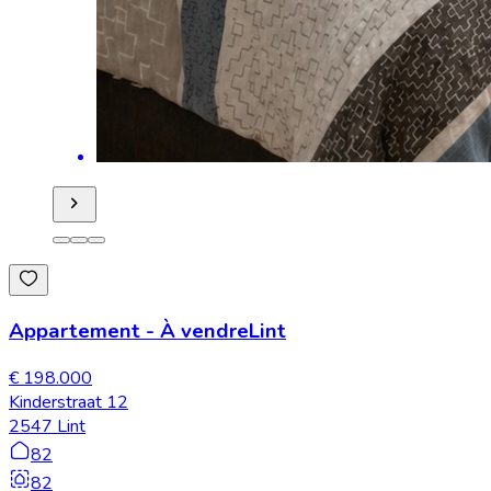
Appartement
-
À vendre
Lint
€ 198.000
Kinderstraat 12
2547 Lint
82
82