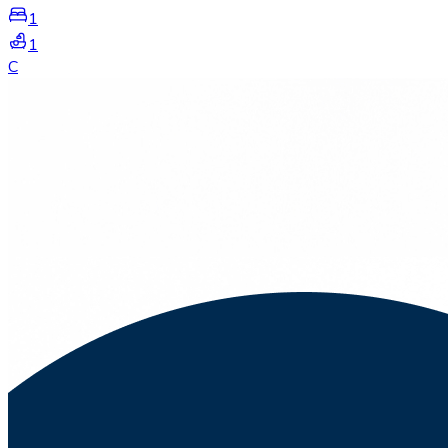
1
1
C