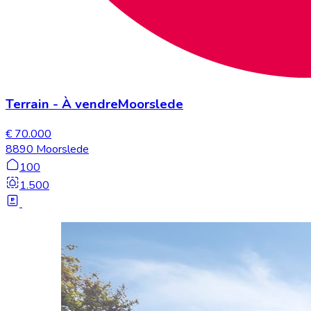
Terrain
-
À vendre
Moorslede
€ 70.000
8890 Moorslede
100
1.500