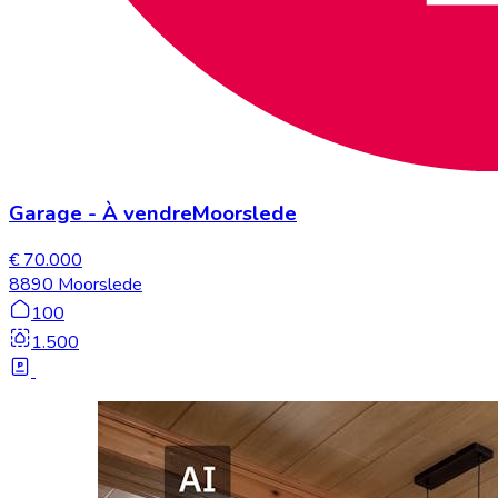
Garage
-
À vendre
Moorslede
€ 70.000
8890 Moorslede
100
1.500