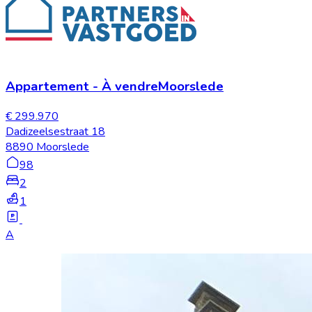
Appartement
-
À vendre
Moorslede
€ 299.970
Dadizeelsestraat 18
8890 Moorslede
98
2
1
A