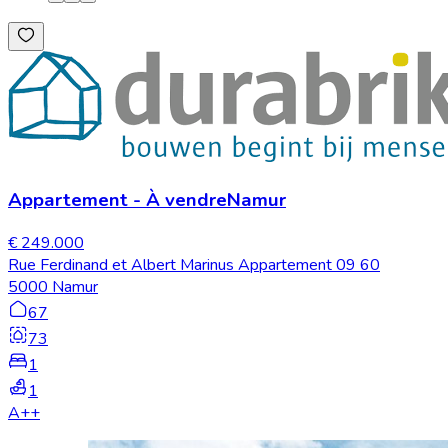
Appartement
-
À vendre
Namur
€ 249.000
Rue Ferdinand et Albert Marinus Appartement 09 60
5000 Namur
67
73
1
1
A++