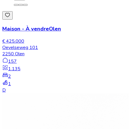
Maison
-
À vendre
Olen
€ 425.000
Oevelseweg 101
2250 Olen
157
1.135
2
1
D