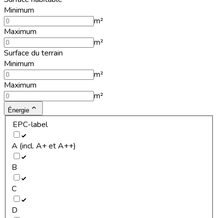
Minimum
m²
Maximum
m²
Surface du terrain
Minimum
m²
Maximum
m²
Énergie
EPC-label
A (incl. A+ et A++)
B
C
D