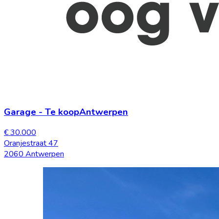
Garage
-
Te koop
Antwerpen
€ 30.000
Oranjestraat 47
2060 Antwerpen