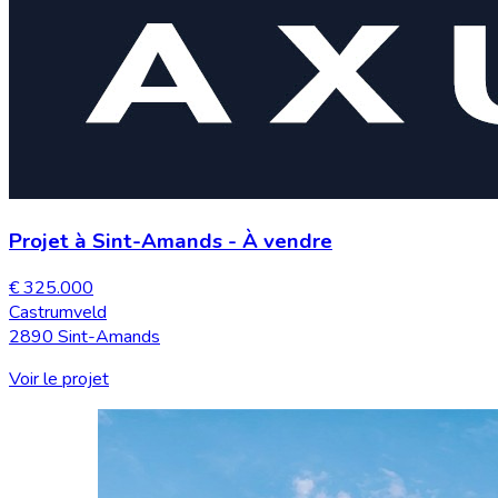
Projet à Sint-Amands
-
À vendre
€ 325.000
Castrumveld
2890 Sint-Amands
Voir le projet