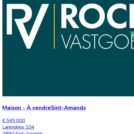
Maison
-
À vendre
Sint-Amands
€ 549.000
Larendries 104
2890 Sint-Amands