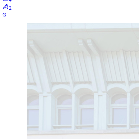
4
2
G