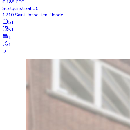
€ 189.000
Scailquinstraat 35
1210 Saint-Josse-ten-Noode
51
51
1
1
D