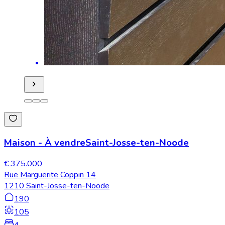
Maison
-
À vendre
Saint-Josse-ten-Noode
€ 375.000
Rue Marguerite Coppin 14
1210 Saint-Josse-ten-Noode
190
105