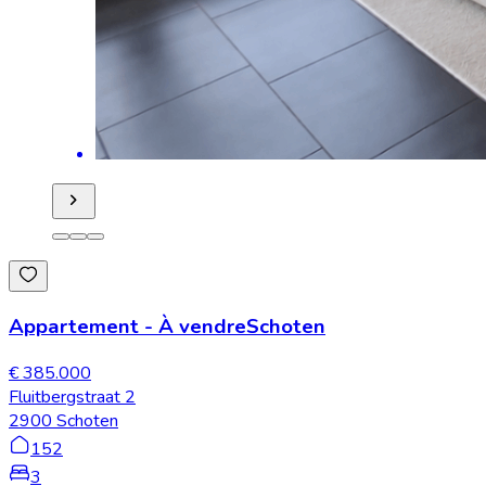
Appartement
-
À vendre
Schoten
€ 385.000
Fluitbergstraat 2
2900 Schoten
152
3