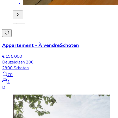
Appartement
-
À vendre
Schoten
€ 195.000
Deuzeldlaan 206
2900 Schoten
70
1
D