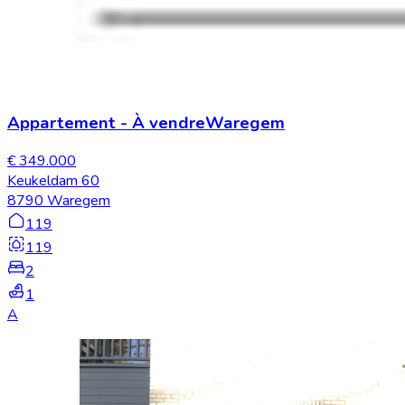
Appartement
-
À vendre
Waregem
€ 349.000
Keukeldam 60
8790 Waregem
119
119
2
1
A