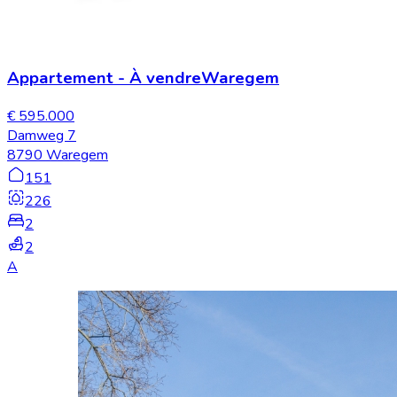
Appartement
-
À vendre
Waregem
€ 595.000
Damweg 7
8790 Waregem
151
226
2
2
A