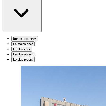
Immoscoop only
Le moins cher
Le plus cher
Le plus ancien
Le plus récent