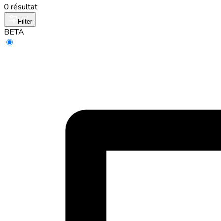
0 résultat
Filter
BETA