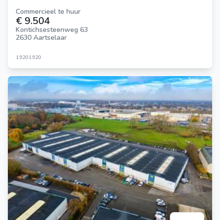
Commercieel te huur
€ 9.504
Kontichsesteenweg 63
2630 Aartselaar
1.920
1.920