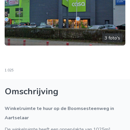
3 foto's
1.025
Omschrijving
Winkelruimte te huur op de Boomsesteenweg in
Aartselaar
De winkelruimte heeft een oppervlakte van 1025m².