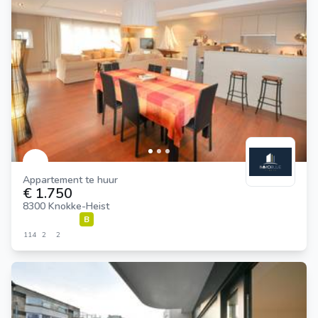
Appartement te huur
€ 1.750
8300 Knokke-Heist
B
114
2
2