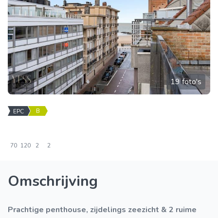
19 foto's
B
EPC
70
120
2
2
Omschrijving
Prachtige penthouse, zijdelings zeezicht & 2 ruime