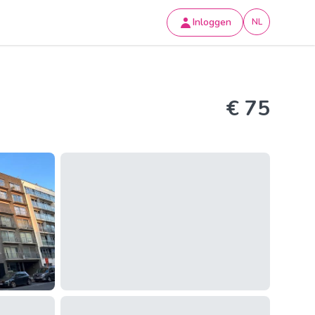
Inloggen
NL
€ 75