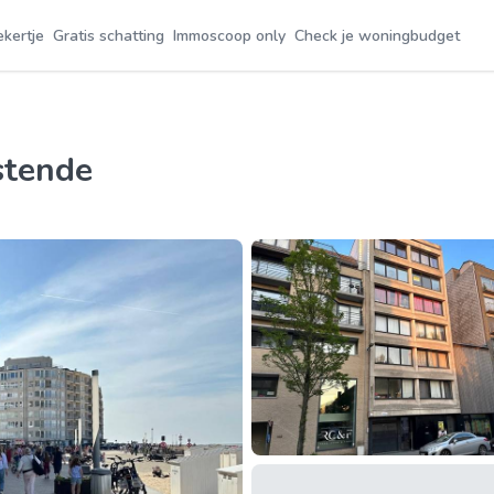
ekertje
Gratis schatting
Immoscoop only
Check je woningbudget
stende