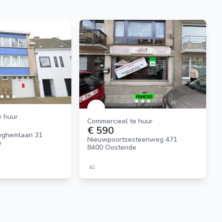
e huur
Commercieel te huur
€ 590
yghemlaan 31
Nieuwpoortsesteenweg 471
e
8400 Oostende
62