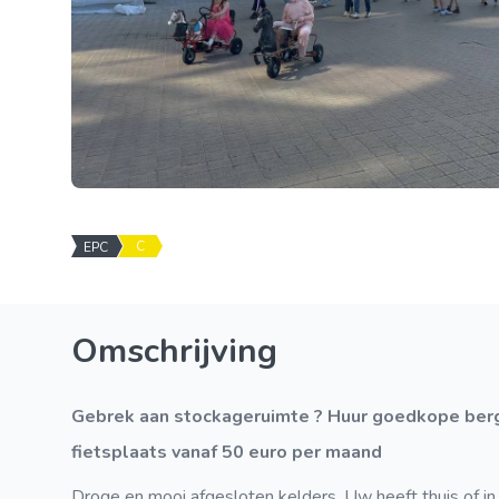
C
EPC
Omschrijving
Gebrek aan stockageruimte ? Huur goedkope bergingen. Allerlei afmetingen en vanaf 75 euro. En een
fietsplaats vanaf 50 euro per maand
Droge en mooi afgesloten kelders. Uw heeft thuis of in