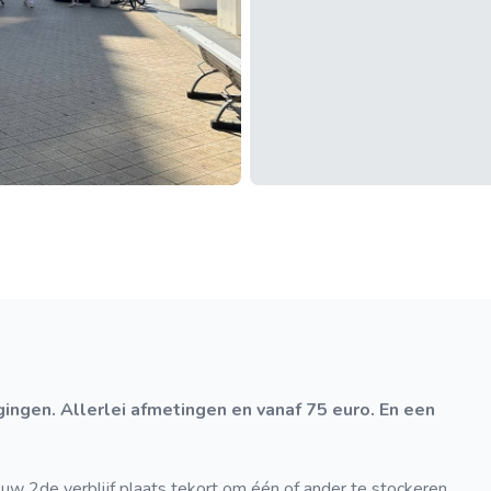
 uw 2de verblijf plaats tekort om één of ander te stockeren