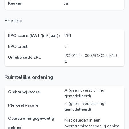
Keuken
Ja
Energie
EPC-score (kWh/(m² jaar))
281
EPC-label
C
20201124-0002343024-KNR-
Unieke code EPC
1
Ruimtelijke ordening
A (geen overstroming
G(ebouw)-score
gemodelleerd)
A (geen overstroming
P(erceel)-score
gemodelleerd)
Overstromingsgevoelig
Niet gelegen in een
overstromingsgevoelig gebied
gebied