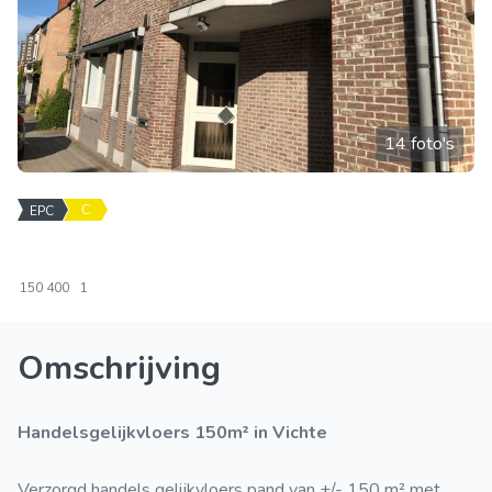
14 foto's
C
EPC
150
400
1
Omschrijving
Handelsgelijkvloers 150m² in Vichte
Verzorgd handels gelijkvloers pand van +/- 150 m² met