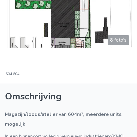
8 foto's
604
604
Omschrijving
Magazijn/loods/atelier van 604m², meerdere units
mogelijk
In een binnenkort volledig vernieuwd industriepark/KMO