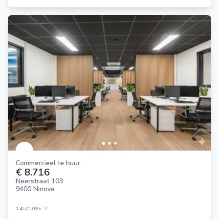
Commercieel te huur
€ 8.716
Neerstraat 103
9400 Ninove
1.457
1.096
2