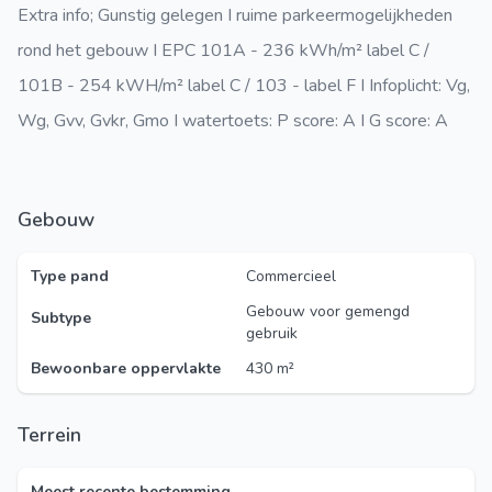
Extra info; Gunstig gelegen I ruime parkeermogelijkheden
rond het gebouw I EPC 101A - 236 kWh/m² label C /
101B - 254 kWH/m² label C / 103 - label F I Infoplicht:
Vg,
Wg, Gvv, Gvkr, Gmo
I watertoets: P score: A I G score: A
Gebouw
Type pand
Commercieel
Gebouw voor gemengd
Subtype
gebruik
Bewoonbare oppervlakte
430 m²
Terrein
Meest recente bestemming