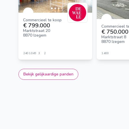
Commercieel te koop
€ 799.000
Commercieel t
€ 750.000
Marktstraat 20
8870 Izegem
Marktstraat 8
8870 Izegem
240
1.049
3
2
1.400
Bekijk gelijkaardige panden