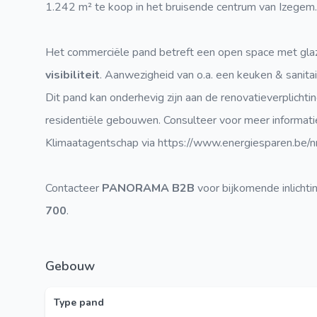
1.242 m² te koop in het bruisende centrum van Izegem
Het commerciële pand betreft een open space met gla
visibiliteit
. Aanwezigheid van o.a. een keuken & sanitai
Dit pand kan onderhevig zijn aan de renovatieverplicht
residentiële gebouwen. Consulteer voor meer informat
Klimaatagentschap via https://www.energiesparen.be/nr/
Contacteer
PANORAMA B2B
voor bijkomende inlichti
700
.
Gebouw
Type pand