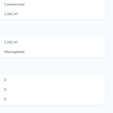
Commercieel
1.242 m²
1.242 m²
Woongebied
0
0
0