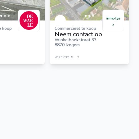
e koop
Commercieel te koop
Neem contact op
Winkelhoekstraat 33
8870 Izegem
412
1.632
5
2