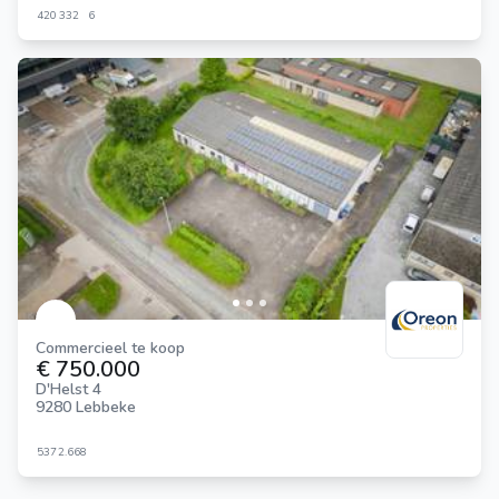
420
332
6
Commercieel te koop
€ 750.000
D'Helst 4
9280 Lebbeke
537
2.668