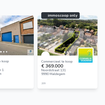
immoscoop only
immoscoop only:
e koop
Commercieel te koop
€ 369.000
n 1
Noordstraat 131
m
9990 Maldegem
209