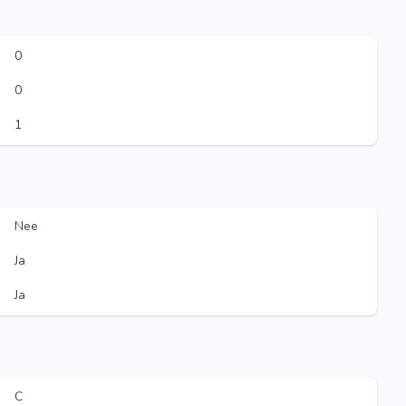
0
0
1
Nee
Ja
Ja
C