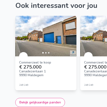
Ook interessant voor jou
Commercieel te koop
Commercieel t
€ 275.000
€ 275.000
Canadezenlaan 1
Canadezenlaa
9990 Maldegem
9990 Maldege
249
249
249
249
Bekijk gelijkaardige panden