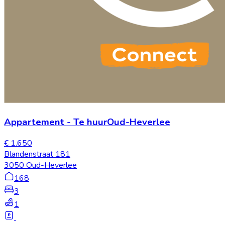
Appartement
-
Te huur
Oud-Heverlee
€ 1.650
Blandenstraat 181
3050 Oud-Heverlee
168
3
1