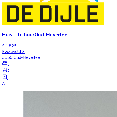
Huis
-
Te huur
Oud-Heverlee
€ 1.825
Eyckeveld 7
3050 Oud-Heverlee
3
2
A