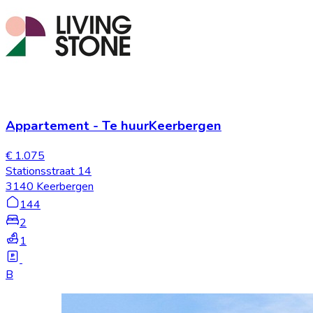
Appartement
-
Te huur
Keerbergen
€ 1.075
Stationsstraat 14
3140 Keerbergen
144
2
1
B