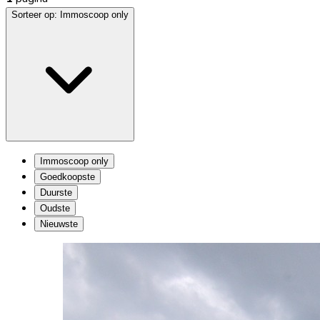
Sorteer op:
Immoscoop only
Immoscoop only
Goedkoopste
Duurste
Oudste
Nieuwste