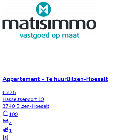
Appartement
-
Te huur
Bilzen-Hoeselt
€ 875
Hasseltsepoort 19
3740 Bilzen-Hoeselt
109
2
1