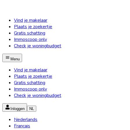
Vind je makelaar
Plaats je zoekertje
Gratis schatting
Immoscoop only
Check je woningbudget
Menu
Vind je makelaar
Plaats je zoekertje
Gratis schatting
Immoscoop only
Check je woningbudget
Inloggen
NL
Nederlands
Français