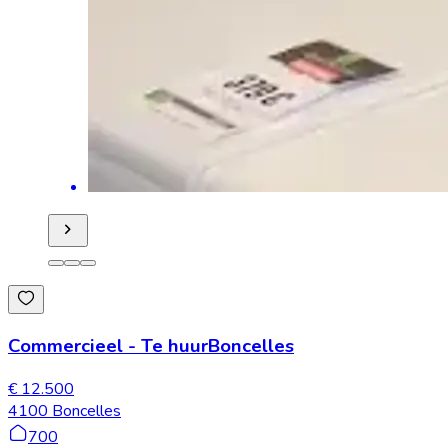
Commercieel
-
Te huur
Boncelles
€ 12.500
4100 Boncelles
700