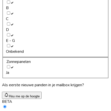
B
C
D
E - G
Onbekend
Zonnepanelen
Ja
Als eerste nieuwe panden in je mailbox krijgen?
Hou me op de hoogte
BETA