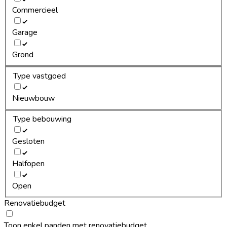
Commercieel
Garage
Grond
Type vastgoed
Nieuwbouw
Type bebouwing
Gesloten
Halfopen
Open
Renovatiebudget
Toon enkel panden met renovatiebudget