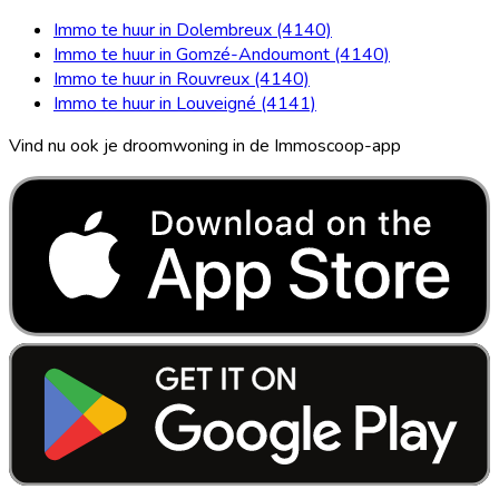
Immo te huur in Dolembreux (4140)
Immo te huur in Gomzé-Andoumont (4140)
Immo te huur in Rouvreux (4140)
Immo te huur in Louveigné (4141)
Vind nu ook je droomwoning in de Immoscoop-app