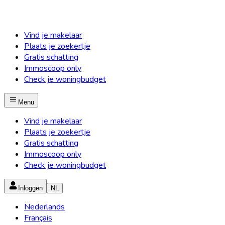
Vind je makelaar
Plaats je zoekertje
Gratis schatting
Immoscoop only
Check je woningbudget
Menu
Vind je makelaar
Plaats je zoekertje
Gratis schatting
Immoscoop only
Check je woningbudget
Inloggen
NL
Nederlands
Français