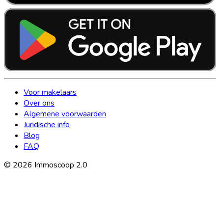
Voor makelaars
Over ons
Algemene voorwaarden
Juridische info
Blog
FAQ
©
2026
Immoscoop 2.0