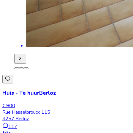
Huis
-
Te huur
Berloz
€ 900
Rue Hasselbrouck 115
4257 Berloz
117